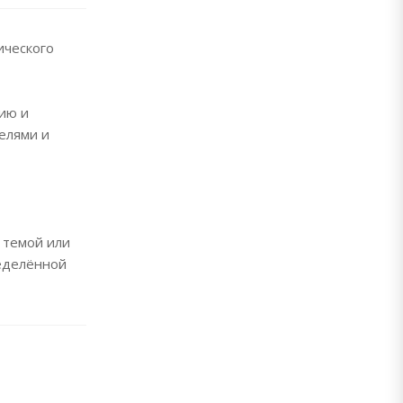
ического
нию и
елями и
й темой или
ределённой