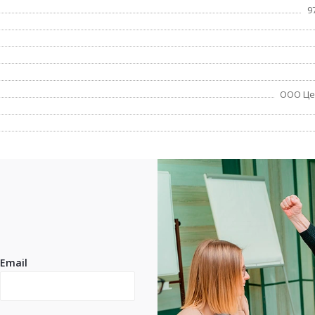
9
ООО Це
Email