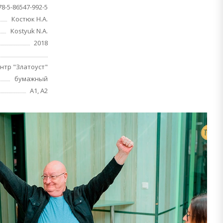
78-5-86547-992-5
Костюк Н.А.
Kostyuk N.A.
2018
нтр "Златоуст"
бумажный
A1, A2