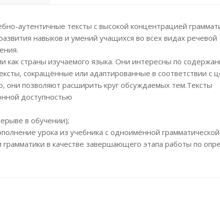
чебно-аутентичные тексты с высокой концентрацией граммат
развития навыков и умений учащихся во всех видах речевой
ения.
ии как страны изучаемого языка. Они интересны по содержа
ексты, сокращённые или адаптированные в соответствии с ц
о, они позволяют расширить круг обсуждаемых тем.Тексты
онной доступностью
рерыве в обучении);
(дополнение урока из учебника с одноимённой грамматическо
 и грамматики в качестве завершающего этапа работы по оп