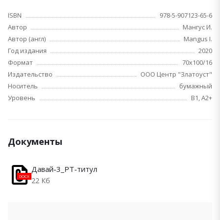
ISBN
978-5-907123-65-6
Автор
Мангус И.
Автор (англ)
Mangus I.
Год издания
2020
Формат
70x100/16
Издательство
ООО Центр "Златоуст"
Носитель
бумажный
Уровень
B1, A2+
Документы
Давай-3_РТ-титул
DOCX
22 Кб