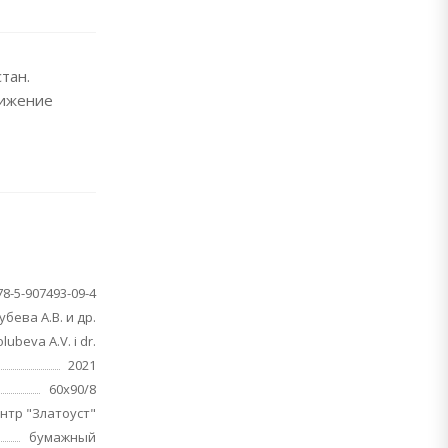
тан.
тижение
78-5-907493-09-4
убева А.В. и др.
lubeva A.V. i dr.
2021
60х90/8
нтр "Златоуст"
бумажный