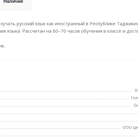
Наличие
учать русский язык как иностранный в Республике Таджикис
я языка. Рассчитан на 60–70 часов обучения в классе и дос
ик.
9
Гол
Go
ООО Це