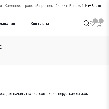
г, Каменноостровский проспект 24, лит. В, пом. 1-Н
Войти
0
0
омпания
Контакты
с
асс: для начальных классов школ с нерусским языком