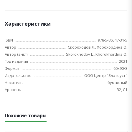
Характеристики
ISBN
978-5-86547-31-5
Автор
Скороходов Л., Хорохордина О.
Автор (англ)
Skorokhodov L., Khorokhordina O.
Год издания
2021
Формат
60х90/8
Издательство
ООО Центр "Златоуст"
Носитель
бумажный
Уровень
B2, C1
Похожие товары