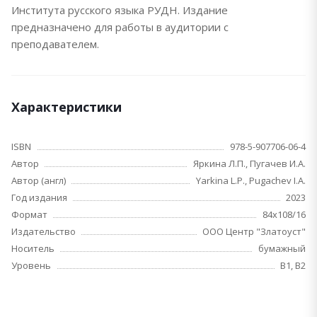
Института русского языка РУДН. Издание
предназначено для работы в аудитории с
преподавателем.
Характеристики
ISBN
978-5-907706-06-4
Автор
Яркина Л.П., Пугачев И.А.
Автор (англ)
Yarkina L.P., Pugachev I.A.
Год издания
2023
Формат
84х108/16
Издательство
ООО Центр "Златоуст"
Носитель
бумажный
Уровень
B1, B2