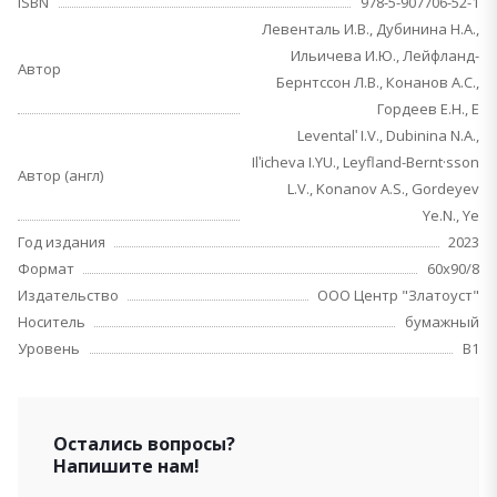
ISBN
978-5-907706-52-1
Левенталь И.В., Дубинина Н.А.,
Ильичева И.Ю., Лейфланд-
Автор
Бернтссон Л.В., Конанов А.С.,
Гордеев Е.Н., Е
Leventalʹ I.V., Dubinina N.A.,
Ilʹicheva I.YU., Leyfland-Bernt·sson
Автор (англ)
L.V., Konanov A.S., Gordeyev
Ye.N., Ye
Год издания
2023
Формат
60х90/8
Издательство
ООО Центр "Златоуст"
Носитель
бумажный
Уровень
B1
Остались вопросы?
Напишите нам!