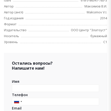
ISBN
978-5-86547-785-3
Автор
Максимов В.И.
Автор (англ)
Maksimov V.I.
Год издания
2014
Формат
Издательство
ООО Центр "Златоуст"
Носитель
бумажный
Уровень
C1
Остались вопросы?
Напишите нам!
Имя
Телефон
Russia
Email
+7