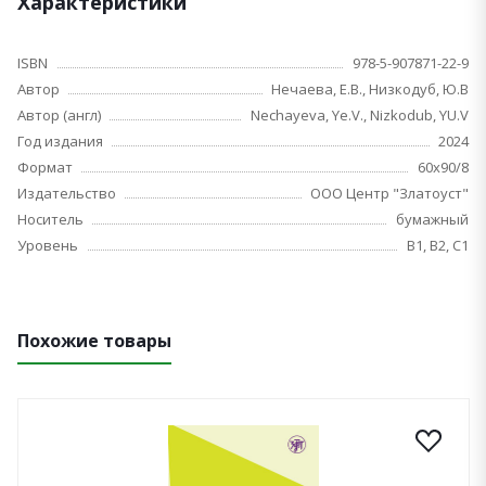
Характеристики
ISBN
978-5-907871-22-9
Автор
Нечаева, Е.В., Низкодуб, Ю.В
Автор (англ)
Nechayeva, Ye.V., Nizkodub, YU.V
Год издания
2024
Формат
60х90/8
Издательство
ООО Центр "Златоуст"
Носитель
бумажный
Уровень
B1, B2, C1
Похожие товары