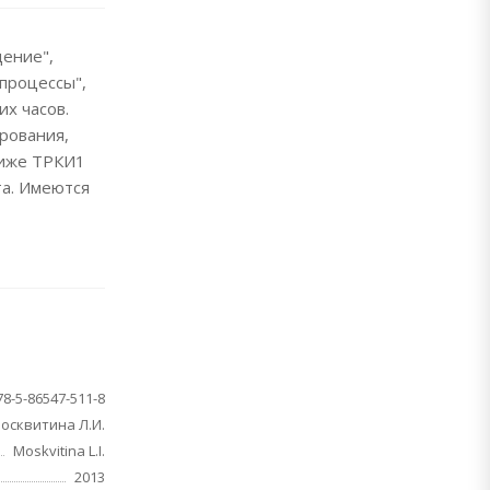
дение",
 процессы",
их часов.
рования,
ниже ТРКИ1
та. Имеются
78-5-86547-511-8
осквитина Л.И.
Moskvitina L.I.
2013