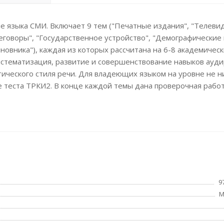
е языка СМИ. Включает 9 тем ("Печатные издания", "Телеви
реговоры", "Государственное устройство", "Демографические
новника"), каждая из которых рассчитана на 6-8 академическ
систематизация, развитие и совершенствование навыков ауди
стического стиля речи. Для владеющих языком на уровне не 
е теста ТРКИ2. В конце каждой темы дана проверочная рабо
9
М