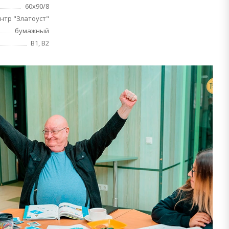
60х90/8
нтр "Златоуст"
бумажный
B1, B2