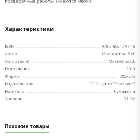
проверочные работы. Имеются ключи.
Характеристики
ISBN
978-5-86547-474-6
Автор
Москвитина Л.И.
Автор (англ)
Moskvitina L.I.
Год издания
2013
Формат
205х275
Издательство
ООО Центр "Златоуст"
Носитель
бумажный
Уровень
B1, B2
Похожие товары