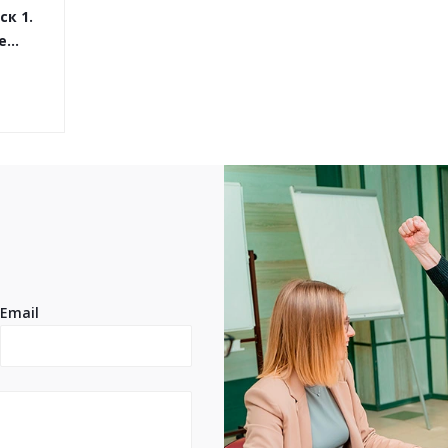
ск 1.
ие…
Email