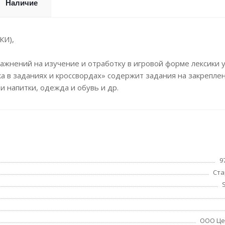
Наличие
КИ),
ажнений на изучение и отработку в игровой форме лексики 
ика в заданиях и кроссвордах» содержит задания на закрепле
и напитки, одежда и обувь и др.
9
Ста
S
ООО Це