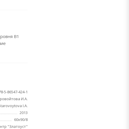
уровня В1
ние
78-5-86547-424-1
ровойтова И.А.
tarovoytova I.A.
2013
60х90/8
нтр "Златоуст"