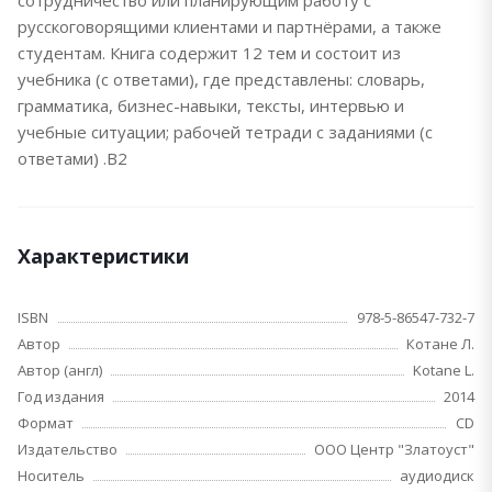
сотрудничество или планирующим работу с
русскоговорящими клиентами и партнёрами, а также
студентам. Книга содержит 12 тем и состоит из
учебника (с ответами), где представлены: словарь,
грамматика, бизнес-навыки, тексты, интервью и
учебные ситуации; рабочей тетради с заданиями (с
ответами) .В2
Характеристики
ISBN
978-5-86547-732-7
Автор
Котане Л.
Автор (англ)
Kotane L.
Год издания
2014
Формат
CD
Издательство
ООО Центр "Златоуст"
Носитель
аудиодиск