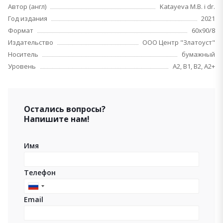
Автор (англ)
Katayeva M.B. i dr.
Год издания
2021
Формат
60х90/8
Издательство
ООО Центр "Златоуст"
Носитель
бумажный
Уровень
A2, B1, B2, A2+
Остались вопросы?
Напишите нам!
Имя
Телефон
Russia
Email
+7