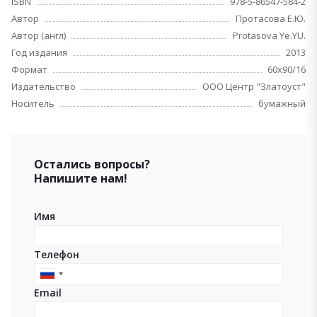
ISBN
978-5-86547-584-2
Автор
Протасова Е.Ю.
Автор (англ)
Protasova Ye.YU.
Год издания
2013
Формат
60x90/16
Издательство
ООО Центр "Златоуст"
Носитель
бумажный
Остались вопросы?
Напишите нам!
Имя
Телефон
Russia
Email
+7