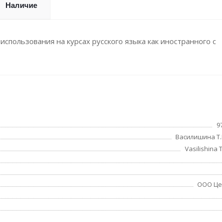
Наличие
спользования на курсах русского языка как иностранного с
9
Василишина Т.И
Vasilishina T
ООО Це