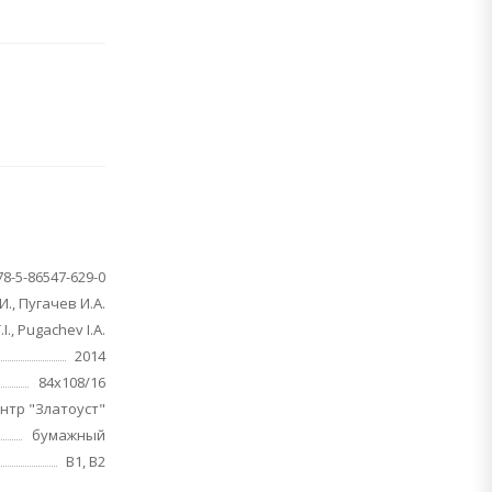
78-5-86547-629-0
., Пугачев И.А.
.I., Pugachev I.A.
2014
84x108/16
нтр "Златоуст"
бумажный
B1, B2