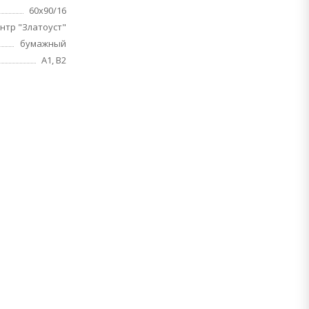
60х90/16
нтр "Златоуст"
бумажный
A1, B2