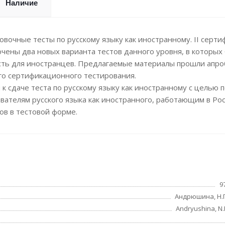
Наличие
вочные тесты по русскому языку как иностранному. II серт
лючены два новых варианта тестов данного уровня, в которы
сть для иностранцев. Предлагаемые материалы прошли апр
го сертификационного тестирования.
к сдаче теста по русскому языку как иностранному с целью 
вателям русского языка как иностранного, работающим в Рос
ов в тестовой форме.
9
Андрюшина, Н.П
Andryushina, N.