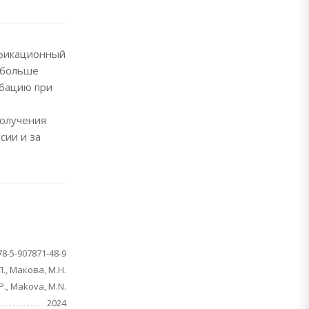
ификационный
х больше
обацию при
получения
сии и за
78-5-907871-48-9
., Макова, М.Н.
P., Makova, M.N.
2024