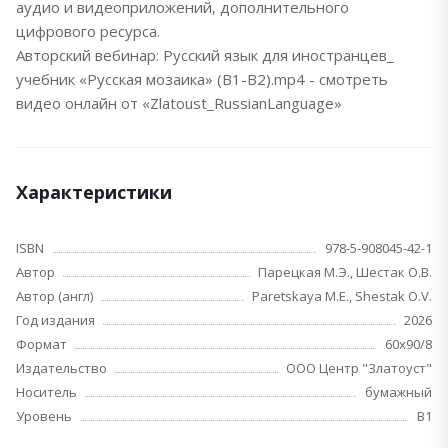
аудио и видеоприложений, дополнительного
цифрового ресурса.
Авторский вебинар: Русский язык для иностранцев_
учебник «Русская мозаика» (В1-В2).mp4 - смотреть
видео онлайн от «Zlatoust_RussianLanguage»
Характеристики
ISBN
978-5-908045-42-1
Автор
Парецкая М.Э., Шестак О.В.
Автор (англ)
Paretskaya M.E., Shestak O.V.
Год издания
2026
Формат
60х90/8
Издательство
ООО Центр "Златоуст"
Носитель
бумажный
Уровень
B1