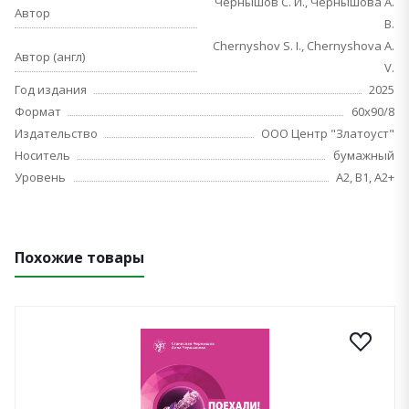
Чернышов С. И., Чернышова А.
Автор
В.
Chernyshov S. I., Chernyshova A.
Автор (англ)
V.
Год издания
2025
Формат
60х90/8
Издательство
ООО Центр "Златоуст"
Носитель
бумажный
Уровень
A2, B1, A2+
Похожие товары