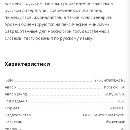
владения русским языком: произведения классиков
русской литературы, современных писателей,
публицистов, журналистов, а также киносценарии.
Уровни ориентируются на лексические минимумы,
разработанные для Российской государственной
системы тестирования по русскому языку.
Характеристики
ISBN
978-5-908045-21-6
Автор
Костюк Н.А.
Автор (англ)
Kostyuk N.A.
Год издания
2025
Формат
60x90/16
Издательство
ООО Центр "Златоуст"
Носитель
бумажный
Уровень
A2