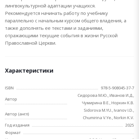
лингвокультурной адаптации учащихся.
Рекомендуется начинать работу по учебнику
параллельно с начальным курсом общего владения, а
также дополнять ее текстами и заданиями,
отражающими текущие события в жизни Русской
Православной Церкви.
Характеристики
ISBN
978-5-908045-37-7
Сидорова М.Ю., Иванов И.Д.,
Автор
Чумирина В.Е., Норкин К.В.
Sidorova M.YU., Ivanov I.D.,
Автор (англ)
Chumirina V.Ye., Norkin K.V.
Год издания
2025
Формат