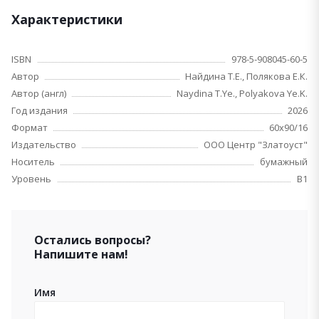
Характеристики
ISBN
978-5-908045-60-5
Автор
Найдина Т.Е., Полякова Е.К.
Автор (англ)
Naydina T.Ye., Polyakova Ye.K.
Год издания
2026
Формат
60x90/16
Издательство
ООО Центр "Златоуст"
Носитель
бумажный
Уровень
B1
Остались вопросы?
Напишите нам!
Имя