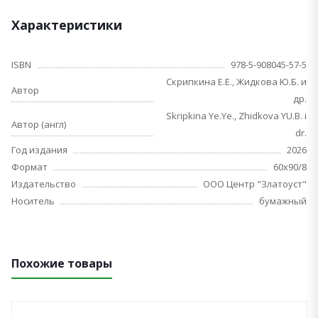
Характеристики
ISBN
978-5-908045-57-5
Скрипкина Е.Е., Жидкова Ю.Б. и
Автор
др.
Skripkina Ye.Ye., Zhidkova YU.B. i
Автор (англ)
dr.
Год издания
2026
Формат
60х90/8
Издательство
ООО Центр "Златоуст"
Носитель
бумажный
Похожие товары