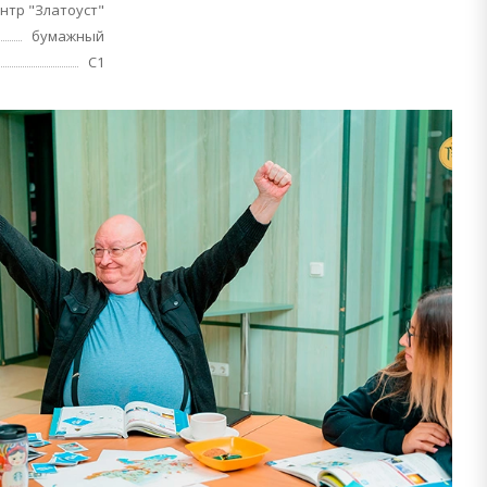
нтр "Златоуст"
бумажный
C1