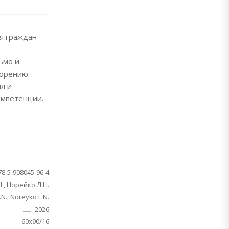
я граждан
ьмо и
ворению.
я и
омпетенции.
78-5-908045-96-4
., Норейко Л.Н.
N., Noreyko L.N.
2026
60x90/16