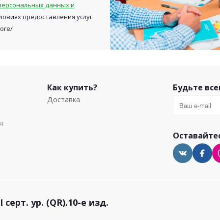
персональных данных и
ловиях предоставления услуг
tore/
Как купить?
Будьте все
Доставка
я
Оставайтес
серт. ур. (QR).10-е изд.
Карта сайта