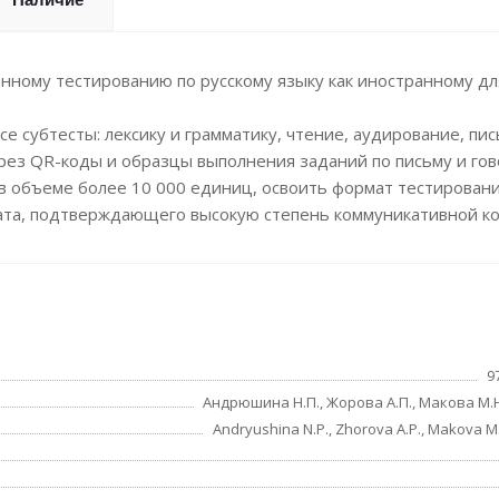
нному тестированию по русскому языку как иностранному дл
 субтесты: лексику и грамматику, чтение, аудирование, пис
ерез QR-коды и образцы выполнения заданий по письму и го
в объеме более 10 000 единиц, освоить формат тестировани
ката, подтверждающего высокую степень коммуникативной к
9
Андрюшина Н.П., Жорова А.П., Макова М.Н
Andryushina N.P., Zhorova A.P., Makova M.