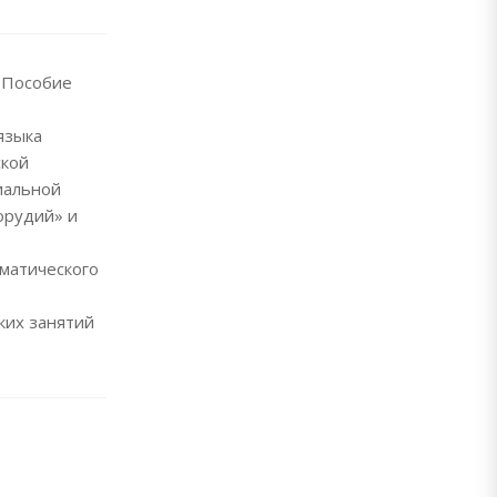
 Пособие
языка
ской
иальной
орудий» и
мматического
ких занятий