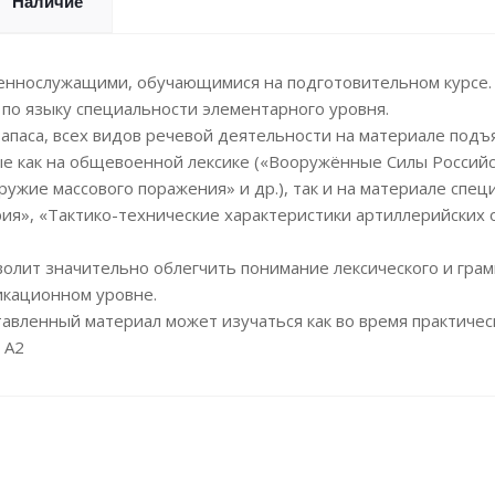
Наличие
еннослужащими, обучающимися на подготовительном курсе.
по языку специальности элементарного уровня.
апаса, всех видов речевой деятельности на материале подъ
ые как на общевоенной лексике («Вооружённые Силы Россий
ужие массового поражения» и др.), так и на материале спец
рия», «Тактико-технические характеристики артиллерийских 
волит значительно облегчить понимание лексического и гра
икационном уровне.
авленный материал может изучаться как во время практичес
 А2