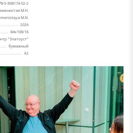
78-5-908174-02-2
еменистая М.Н.
emenistaya M.N.
2026
84х108/16
нтр "Златоуст"
бумажный
A2