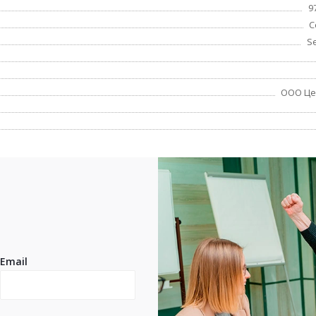
9
С
S
ООО Це
Email