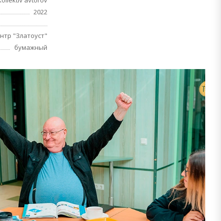
Kollektiv avtorov
2022
нтр "Златоуст"
бумажный