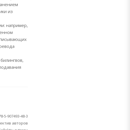
ранением
ики из
и: например,
щенном
 описывающих
еревода
 билингвов,
еподавания
78-5-907493-48-3
ектив авторов