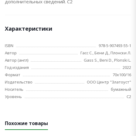
дополнительных сведений. С2
Характеристики
ISBN
978-5-907493-55-1
Автор
Гасс С., Бени Д., Плонски Л.
Автор (англ)
Gass S., Beni D., Plonski L.
Год издания
2022
Формат
70x100/16
Издательство
ООО Центр "Златоуст"
Носитель
бумажный
Уровень
C2
Похожие товары