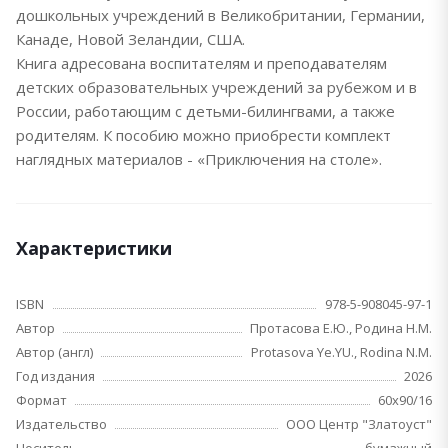
дошкольных учреждений в Великобритании, Германии,
Канаде, Новой Зеландии, США.
Книга адресована воспитателям и преподавателям
детских образовательных учреждений за рубежом и в
России, работающим с детьми-билингвами, а также
родителям. К пособию можно приобрести комплект
наглядных материалов - «Приключения на столе».
Характеристики
ISBN
978-5-908045-97-1
Автор
Протасова Е.Ю., Родина Н.М.
Автор (англ)
Protasova Ye.YU., Rodina N.M.
Год издания
2026
Формат
60х90/16
Издательство
ООО Центр "Златоуст"